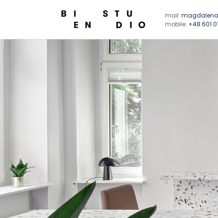
mail:
magdalena
mobile:
+48 601 0
BIEN STUDIO
Projektowanie wnętrz prywatnych i publicznych, me