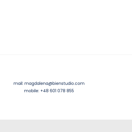
mail:
magdalena@bienstudio.com
mobile:
+48 601 078 855