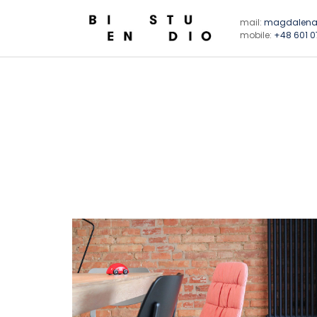
mail:
magdalena
mobile:
+48 601 0
BIEN STUDIO
Projektowanie wnętrz prywatnych i publicznych, me