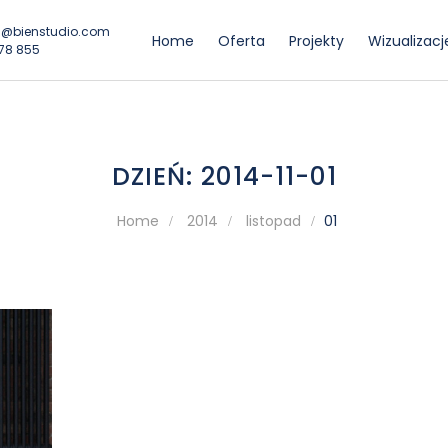
@bienstudio.com
Home
Oferta
Projekty
Wizualizacj
78 855
bli, wizualizacje, konsultacje projektowe
DZIEŃ:
2014-11-01
Home
2014
listopad
01