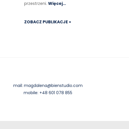
przestrzeni.
Więcej…
ZOBACZ PUBLIKACJE »
mail:
magdalena@bienstudio.com
mobile:
+48 601 078 855