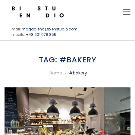
mail:
magdalena@bienstudio.com
mobile:
+48 601 078 855
TAG:
#BAKERY
Home
#bakery