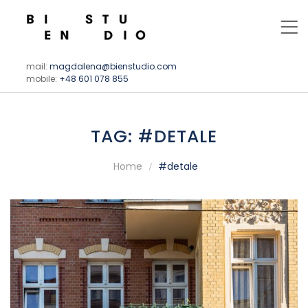
mail:
magdalena@bienstudio.com
mobile:
+48 601 078 855
TAG:
#DETALE
Home
#detale