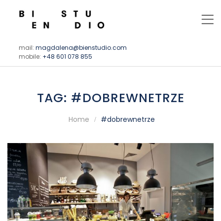
mail:
magdalena@bienstudio.com
mobile:
+48 601 078 855
TAG:
#DOBREWNETRZE
Home
#dobrewnetrze