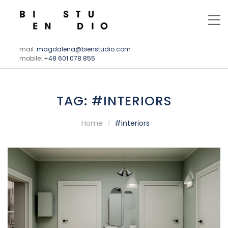
mail:
magdalena@bienstudio.com
mobile:
+48 601 078 855
TAG:
#INTERIORS
Home
#interiors