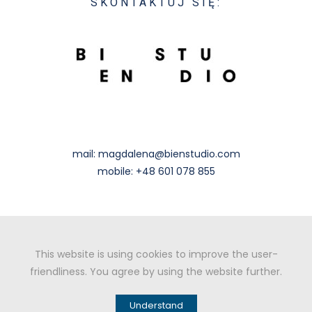
SKONTAKTUJ SIĘ:
mail:
magdalena@bienstudio.com
mobile:
+48 601 078 855
This website is using cookies to improve the user-
friendliness. You agree by using the website further.
ADRES DO KORESPONDENCJI:
ul. Wojskowa 5/91 60-792 Poznań, NIP 9591459685
Understand