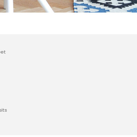
eet
sits