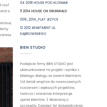
04 2018 HOUSE POD KLONAMI
d roof
11 2014 HOUSE ON GRUNWALD
 and a
009_2014_FLAT JEŻYCE
pacious,
12 2012 APARTMENT UL.
plenty
DĄBROWSKIEGO
oziness
BIEN STUDIO
Podejście firmy BIEN STUDIO jest
ukierunkowane na projekt i wynika z
bliskiego dialogu ze swoimi klientami.
Od detali wnętrza do nowoczesnych
rozszerzeń i większych projektów,
twórczo i starannie interpretuje
opinie klientów. Z dbałością o
szczegóły. Dziesięć lat doświadczenia