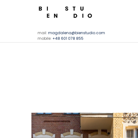
mail:
magdalena@bienstudio.com
mobile:
+48 601 078 855
BIEN STUDIO
Projektowanie wnętrz prywatnych i publicznych, me