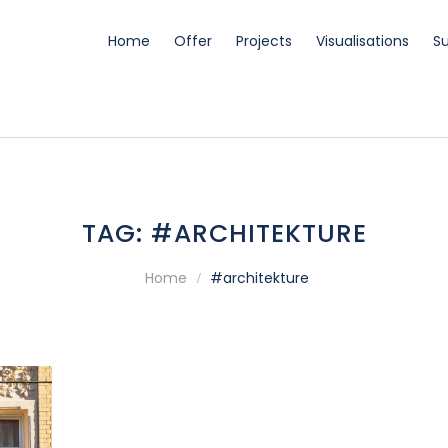
Home
Offer
Projects
Visualisations
Su
bli, wizualizacje, konsultacje projektowe
TAG:
#ARCHITEKTURE
Home
#architekture