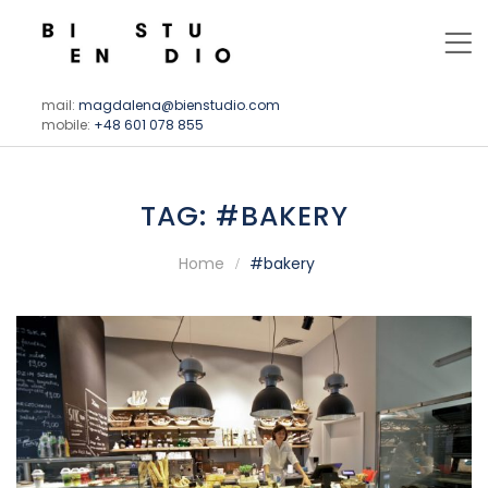
mail:
magdalena@bienstudio.com
mobile:
+48 601 078 855
TAG:
#BAKERY
Home
#bakery