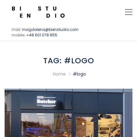
mail:
magdalena@bienstudio.com
mobile:
+48 601 078 855
TAG:
#LOGO
Home
#logo